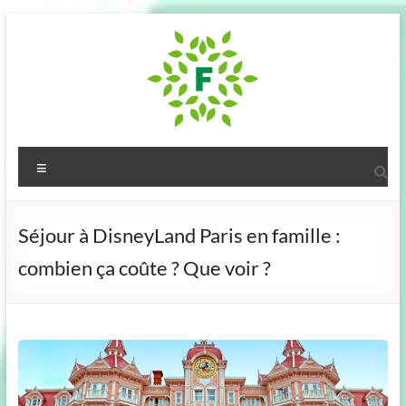
Aller
au
contenu
Fougeres
Menu
Communaute
:
Séjour à DisneyLand Paris en famille :
notre
combien ça coûte ? Que voir ?
blog
!