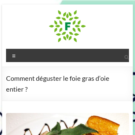
Aller
au
contenu
Fougeres
Menu
Communaute
:
Comment déguster le foie gras d’oie
notre
entier ?
blog
!