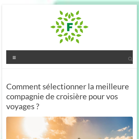
Aller
au
contenu
Fougeres
Menu
Communaute
:
Comment sélectionner la meilleure
notre
compagnie de croisière pour vos
blog
voyages ?
!